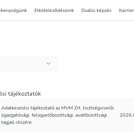
ékenységünk
Elköteleződéseink
Duális képzés
Karrier
(current)
(curren
si tájékoztatók
Adatkezelési tájékoztató az MVM Zrt. tisztségviselői
(igazgatósági, felügyelőbizottsági, auditbizottsági
2026.
tagjai) részére