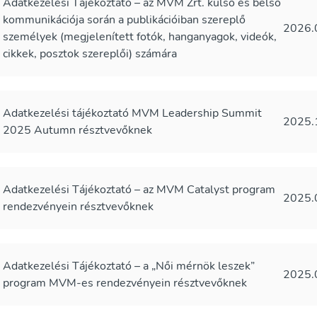
Adatkezelési Tájékoztató – az MVM Zrt. külső és belső
kommunikációja során a publikációiban szereplő
2026.
személyek (megjelenített fotók, hanganyagok, videók,
cikkek, posztok szereplői) számára
Adatkezelési tájékoztató MVM Leadership Summit
2025.
2025 Autumn résztvevőknek
Adatkezelési Tájékoztató – az MVM Catalyst program
2025.
rendezvényein résztvevőknek
Adatkezelési Tájékoztató – a „Női mérnök leszek”
2025.
program MVM-es rendezvényein résztvevőknek