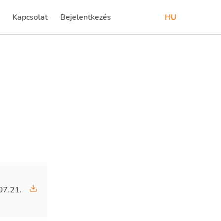
Kapcsolat
Bejelentkezés
HU
t)
(current)
07.21.