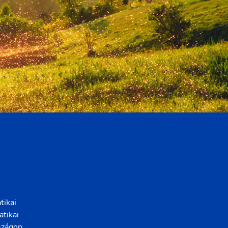
tikai
atikai
szágon