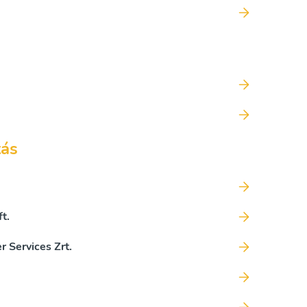
tás
t.
 Services Zrt.