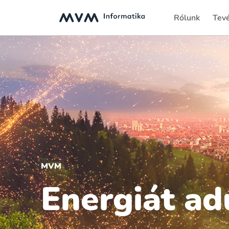
Rólunk
Tev
MVM
Energiát a