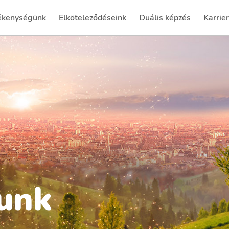
ékenységünk
Elköteleződéseink
Duális képzés
Karrier
(current)
(curren
dunk