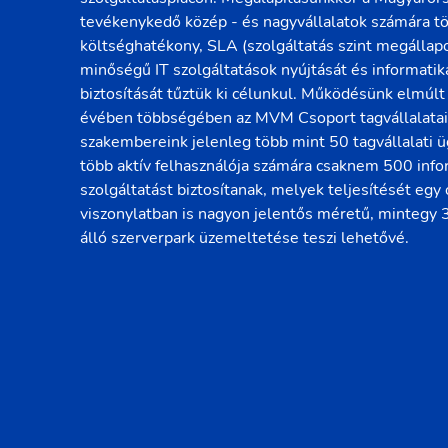
tevékenykedő közép - és nagyvállalatok számára t
költséghatékony, SLA (szolgáltatás szint megállapo
minőségű IT szolgáltatások nyújtását és informatik
biztosítását tűztük ki célunkul. Működésünk elmúlt
évében többségében az MVM Csoport tagvállalatait 
szakembereink jelenleg több mint 50 tagvállalati üg
több aktív felhasználója számára csaknem 500 info
szolgáltatást biztosítanak, melyek teljesítését egy
viszonylatban is nagyon jelentős méretű, mintegy
álló szerverpark üzemeltetése teszi lehetővé.