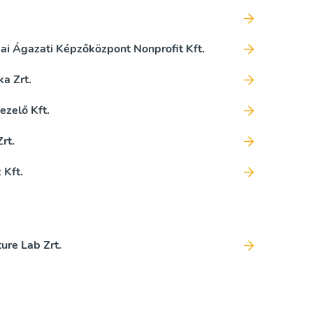
.
i Ágazati Képzőközpont Nonprofit Kft.
a Zrt.
zelő Kft.
rt.
 Kft.
re Lab Zrt.