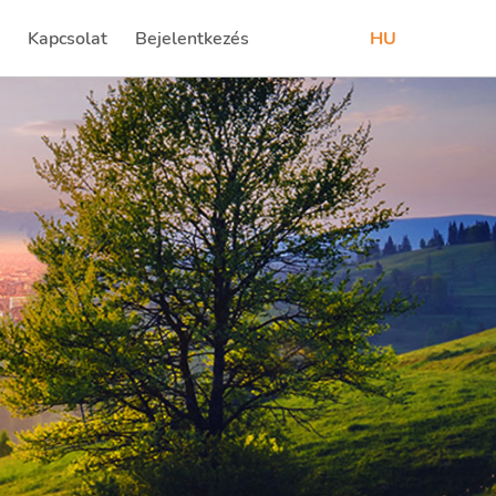
Kapcsolat
Bejelentkezés
HU
t)
(current)