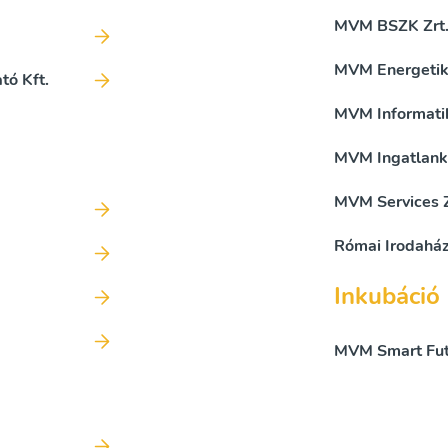
MVM BSZK Zrt
MVM Energetika
tó Kft.
MVM Informatik
MVM Ingatlanke
MVM Services Z
Római Irodaház
Inkubáció
MVM Smart Futu