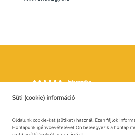
Süti (cookie) információ
Oldalunk cookie-kat (sütiket) használ. Ezen fájlok inform
Honlapunk igénybevételével Ön beleegyezik a honlap műk
(süti) beállításokról információ
itt
.