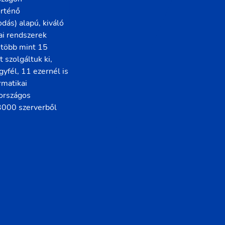
örténő
dás) alapú, kiváló
ai rendszerek
 több mint 15
szolgáltuk ki,
yfél, 11 ezernél is
rmatikai
 országos
 3000 szerverből