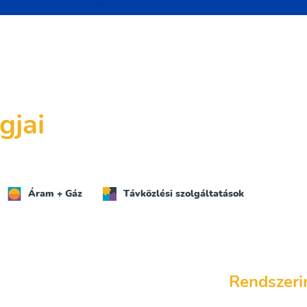
gjai
Áram + Gáz
Távközlési szolgáltatások
Rendszeri