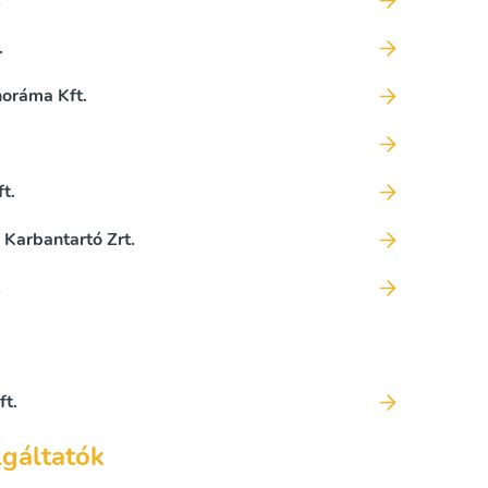
.
.
oráma Kft.
t.
Karbantartó Zrt.
.
ft.
lgáltatók