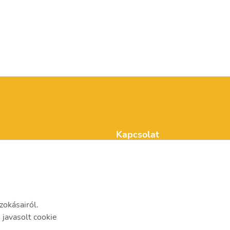
Kapcsolat
info@mvmi.hu
06 75 999 000
zokásairól.
javasolt cookie