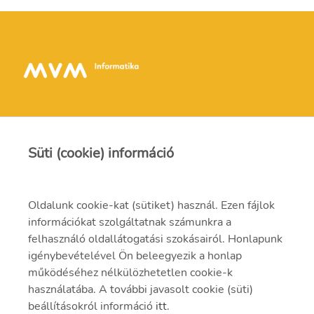
Süti (cookie) információ
Kapcsolat
Oldalunk cookie-kat (sütiket) használ. Ezen fájlok
információkat szolgáltatnak számunkra a
info@mvmi.hu
felhasználó oldallátogatási szokásairól. Honlapunk
igénybevételével Ön beleegyezik a honlap
06 75 999 000
működéséhez nélkülözhetetlen cookie-k
használatába. A további javasolt cookie (süti)
beállításokról információ
itt
.