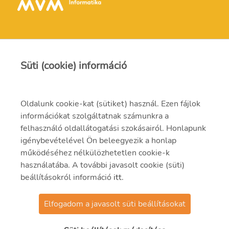
Süti (cookie) információ
Kapcsolat
Oldalunk cookie-kat (sütiket) használ. Ezen fájlok
információkat szolgáltatnak számunkra a
info@mvmi.hu
felhasználó oldallátogatási szokásairól. Honlapunk
igénybevételével Ön beleegyezik a honlap
06 75 999 000
működéséhez nélkülözhetetlen cookie-k
használatába. A további javasolt cookie (süti)
beállításokról információ
itt
.
Elfogadom a javasolt süti beállításokat
© 2021 MVMI Zrt.