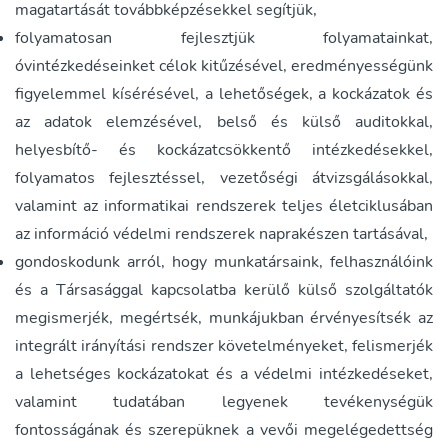
magatartását továbbképzésekkel segítjük,
folyamatosan fejlesztjük folyamatainkat,
óvintézkedéseinket célok kitűzésével, eredményességünk
figyelemmel kísérésével, a lehetőségek, a kockázatok és
az adatok elemzésével, belső és külső auditokkal,
helyesbítő- és kockázatcsökkentő intézkedésekkel,
folyamatos fejlesztéssel, vezetőségi átvizsgálásokkal,
valamint az informatikai rendszerek teljes életciklusában
az információ védelmi rendszerek naprakészen tartásával,
gondoskodunk arról, hogy munkatársaink, felhasználóink
és a Társasággal kapcsolatba kerülő külső szolgáltatók
megismerjék, megértsék, munkájukban érvényesítsék az
integrált irányítási rendszer követelményeket, felismerjék
a lehetséges kockázatokat és a védelmi intézkedéseket,
valamint tudatában legyenek tevékenységük
fontosságának és szerepüknek a vevői megelégedettség