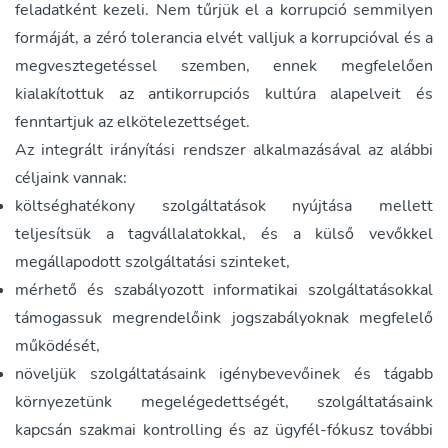
feladatként kezeli. Nem tűrjük el a korrupció semmilyen
formáját, a zéró tolerancia elvét valljuk a korrupcióval és a
megvesztegetéssel szemben, ennek megfelelően
kialakítottuk az antikorrupciós kultúra alapelveit és
fenntartjuk az elkötelezettséget.
Az integrált irányítási rendszer alkalmazásával az alábbi
céljaink vannak:
költséghatékony szolgáltatások nyújtása mellett
teljesítsük a tagvállalatokkal, és a külső vevőkkel
megállapodott szolgáltatási szinteket,
mérhető és szabályozott informatikai szolgáltatásokkal
támogassuk megrendelőink jogszabályoknak megfelelő
működését,
növeljük szolgáltatásaink igénybevevőinek és tágabb
környezetünk megelégedettségét, szolgáltatásaink
kapcsán szakmai kontrolling és az ügyfél-fókusz további