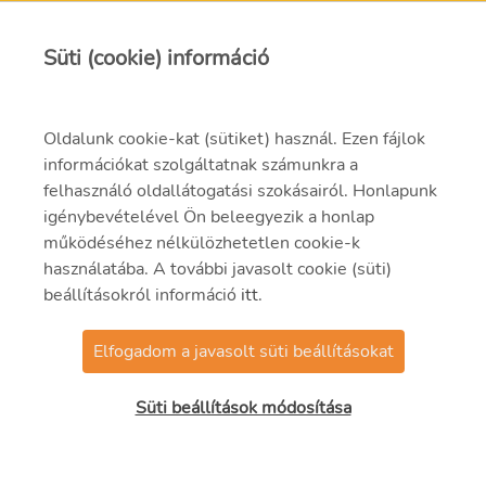
Süti (cookie) információ
Kapcsolat
Oldalunk cookie-kat (sütiket) használ. Ezen fájlok
információkat szolgáltatnak számunkra a
info@mvmi.hu
felhasználó oldallátogatási szokásairól. Honlapunk
igénybevételével Ön beleegyezik a honlap
06 75 999 000
működéséhez nélkülözhetetlen cookie-k
használatába. A további javasolt cookie (süti)
beállításokról információ
itt
.
Elfogadom a javasolt süti beállításokat
© 2021 MVMI Zrt.
Süti beállítások módosítása