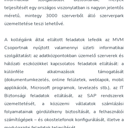
teljesítését egy országos viszonylatban is nagyon jelentős
méretű, mintegy 3000 szerverből álló szerverpark
üzemeltetése teszi lehetővé.
A kollégáink által ellátott feladatok lefedik az MVM
Csoportnak nyújtott valamennyi üzleti informatikai
szolgáltatást: az adatközpontokban üzemelő szerverek és
hálózati eszközökkel kapcsolatos feladatok ellátását: a
különféle alkalmazások támogatását
(dokumentumkezelés, online felületek, weblapok, mobil
applikációk, Microsoft programok, levelezés stb.), az IT
Biztonsági feladatok ellátását, az SAP rendszerek
üzemeltetését, a közüzemi vállalatok számlázási
folyamatainak gördülékeny biztosítását, a felhasználói
számítógépek – és okostelefonok konfigurálását, illetve a
modulgazdai feladatok teljesítését.