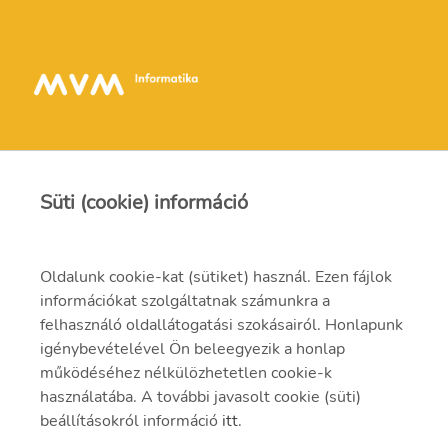
Süti (cookie) információ
Kapcsolat
Oldalunk cookie-kat (sütiket) használ. Ezen fájlok
információkat szolgáltatnak számunkra a
info@mvmi.hu
felhasználó oldallátogatási szokásairól. Honlapunk
igénybevételével Ön beleegyezik a honlap
06 75 999 000
működéséhez nélkülözhetetlen cookie-k
használatába. A további javasolt cookie (süti)
beállításokról információ
itt
.