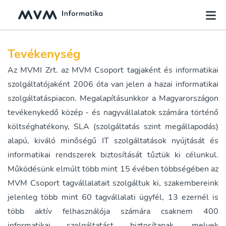
Tevékenység
Az MVMI Zrt. az MVM Csoport tagjaként és informatikai
szolgáltatójaként 2006 óta van jelen a hazai informatikai
szolgáltatáspiacon. Megalapításunkkor a Magyarországon
tevékenykedő közép - és nagyvállalatok számára történő
költséghatékony, SLA (szolgáltatás szint megállapodás)
alapú, kiváló minőségű IT szolgáltatások nyújtását és
informatikai rendszerek biztosítását tűztük ki célunkul.
Működésünk elmúlt több mint 15 évében többségében az
MVM Csoport tagvállalatait szolgáltuk ki, szakembereink
jelenleg több mint 60 tagvállalati ügyfél, 13 ezernél is
több aktív felhasználója számára csaknem 400
informatikai szolgáltatást biztosítanak, melyek