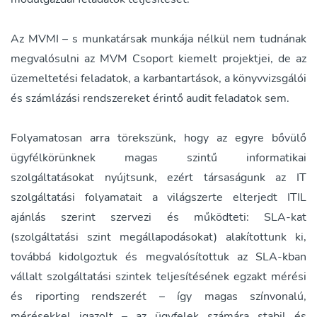
Az MVMI – s munkatársak munkája nélkül nem tudnának
megvalósulni az MVM Csoport kiemelt projektjei, de az
üzemeltetési feladatok, a karbantartások, a könyvvizsgálói
és számlázási rendszereket érintő audit feladatok sem.
Folyamatosan arra törekszünk, hogy az egyre bővülő
ügyfélkörünknek magas szintű informatikai
szolgáltatásokat nyújtsunk, ezért társaságunk az IT
szolgáltatási folyamatait a világszerte elterjedt ITIL
ajánlás szerint szervezi és működteti: SLA-kat
(szolgáltatási szint megállapodásokat) alakítottunk ki,
továbbá kidolgoztuk és megvalósítottuk az SLA-kban
vállalt szolgáltatási szintek teljesítésének egzakt mérési
és riporting rendszerét – így magas színvonalú,
mérésekkel igazolt – az ügyfelek számára stabil és