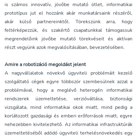
is számos innovatív, jövőbe mutató ötlet, informatikai
prototípus jut el hozzánk akár munkatársaink részéről,
akár külső partnereinktől. Törekszünk arra, hogy
feltérképezzük, és szakértő csapatunkkal támogassuk
megrendelőink jövőbe mutató törekvéseit és aktívan
részt vegyünk azok megvalósításában, bevezetésében.
Amire a robotizáció megoldást jelent
A nagyvállalatok növekvő ügyviteli problémáit kezelő
szolgáltató cégek egyre többször szembesülnek azzal a
problémával, hogy a meglévő heterogén informatikai
rendszerek üzemeltetése, verzióváltása, biztonsági
vizsgálata, mind informatikai okok miatt, mind pedig a
korlátozott gazdasági és emberi erőforrások miatt, egyre
nehezebben kivitelezhető. Az informatikai infrastruktúrák
üzemeltetéséből adódó ügyviteli terhelésnövekedés egy