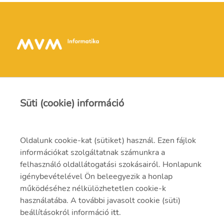
Süti (cookie) információ
Kapcsolat
Oldalunk cookie-kat (sütiket) használ. Ezen fájlok
információkat szolgáltatnak számunkra a
info@mvmi.hu
felhasználó oldallátogatási szokásairól. Honlapunk
igénybevételével Ön beleegyezik a honlap
06 75 999 000
működéséhez nélkülözhetetlen cookie-k
használatába. A további javasolt cookie (süti)
beállításokról információ
itt
.