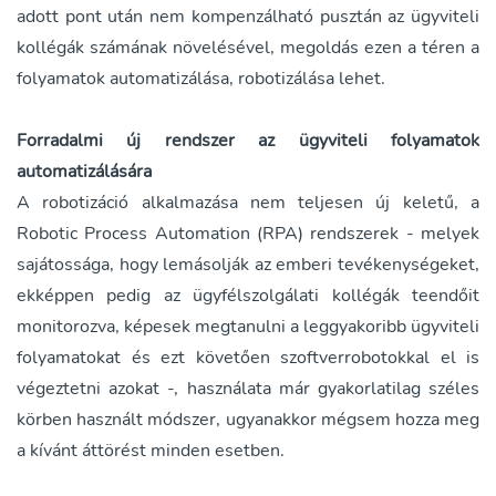
adott pont után nem kompenzálható pusztán az ügyviteli
kollégák számának növelésével, megoldás ezen a téren a
folyamatok automatizálása, robotizálása lehet.
Forradalmi új rendszer az ügyviteli folyamatok
automatizálására
A robotizáció alkalmazása nem teljesen új keletű, a
Robotic Process Automation (RPA) rendszerek - melyek
sajátossága, hogy lemásolják az emberi tevékenységeket,
ekképpen pedig az ügyfélszolgálati kollégák teendőit
monitorozva, képesek megtanulni a leggyakoribb ügyviteli
folyamatokat és ezt követően szoftverrobotokkal el is
végeztetni azokat -, használata már gyakorlatilag széles
körben használt módszer, ugyanakkor mégsem hozza meg
a kívánt áttörést minden esetben.