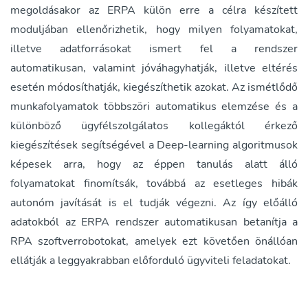
megoldásakor az ERPA külön erre a célra készített
moduljában ellenőrizhetik, hogy milyen folyamatokat,
illetve adatforrásokat ismert fel a rendszer
automatikusan, valamint jóváhagyhatják, illetve eltérés
esetén módosíthatják, kiegészíthetik azokat. Az ismétlődő
munkafolyamatok többszöri automatikus elemzése és a
különböző ügyfélszolgálatos kollegáktól érkező
kiegészítések segítségével a Deep-learning algoritmusok
képesek arra, hogy az éppen tanulás alatt álló
folyamatokat finomítsák, továbbá az esetleges hibák
autonóm javítását is el tudják végezni. Az így előálló
adatokból az ERPA rendszer automatikusan betanítja a
RPA szoftverrobotokat, amelyek ezt követően önállóan
ellátják a leggyakrabban előforduló ügyviteli feladatokat.