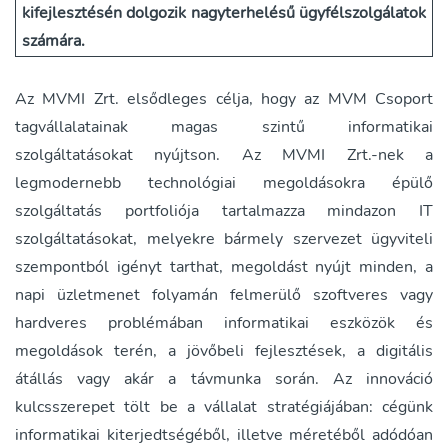
kifejlesztésén dolgozik nagyterhelésű ügyfélszolgálatok
számára.
Az MVMI Zrt. elsődleges célja, hogy az MVM Csoport
tagvállalatainak magas szintű informatikai
szolgáltatásokat nyújtson. Az MVMI Zrt.-nek a
legmodernebb technológiai megoldásokra épülő
szolgáltatás portfoliója tartalmazza mindazon IT
szolgáltatásokat, melyekre bármely szervezet ügyviteli
szempontból igényt tarthat, megoldást nyújt minden, a
napi üzletmenet folyamán felmerülő szoftveres vagy
hardveres problémában informatikai eszközök és
megoldások terén, a jövőbeli fejlesztések, a digitális
átállás vagy akár a távmunka során. Az innováció
kulcsszerepet tölt be a vállalat stratégiájában: cégünk
informatikai kiterjedtségéből, illetve méretéből adódóan