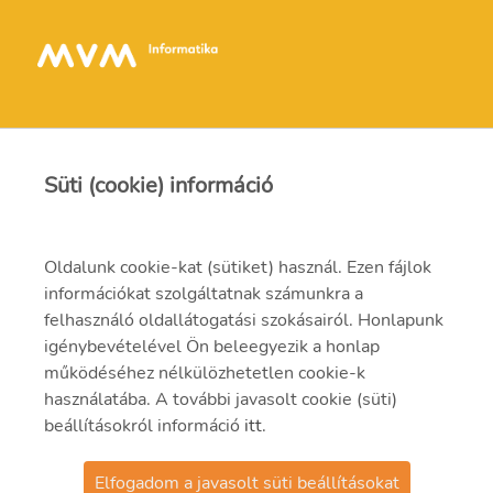
Süti (cookie) információ
Kapcsolat
Oldalunk cookie-kat (sütiket) használ. Ezen fájlok
információkat szolgáltatnak számunkra a
info@mvmi.hu
felhasználó oldallátogatási szokásairól. Honlapunk
igénybevételével Ön beleegyezik a honlap
06 75 999 000
működéséhez nélkülözhetetlen cookie-k
használatába. A további javasolt cookie (süti)
beállításokról információ
itt
.
Elfogadom a javasolt süti beállításokat